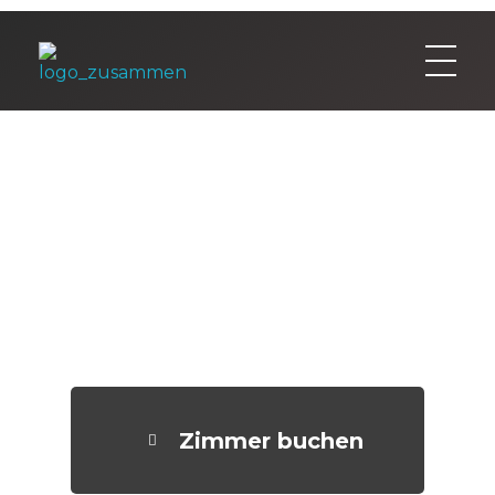
Gasthaus Letzter Heller & Hotel Schlafschön
Gasthaus & Hotel in Hannoversch Münden
Zimmer buchen